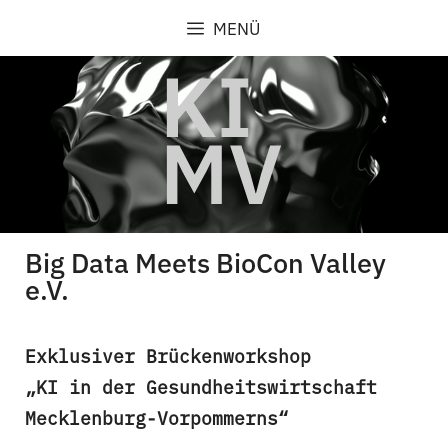
Zum
MENÜ
Inhalt
springen
Big Data Meets BioCon Valley
e.V.
Exklusiver Brückenworkshop
„KI in der Gesundheitswirtschaft
Mecklenburg-Vorpommerns“